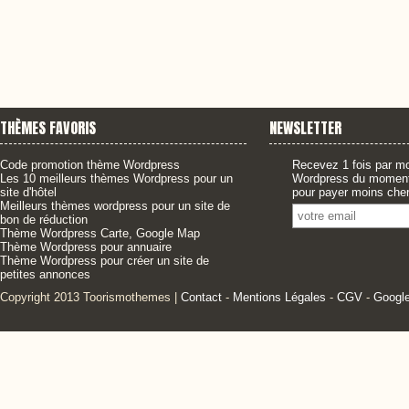
THÈMES FAVORIS
NEWSLETTER
Code promotion thème Wordpress
Recevez 1 fois par mo
Les 10 meilleurs thèmes Wordpress pour un
Wordpress du moment,
site d'hôtel
pour payer moins cher
Meilleurs thèmes wordpress pour un site de
bon de réduction
Thème Wordpress Carte, Google Map
Thème Wordpress pour annuaire
Thème Wordpress pour créer un site de
petites annonces
Copyright 2013 Toorismothemes |
Contact
-
Mentions Légales
-
CGV
-
Googl