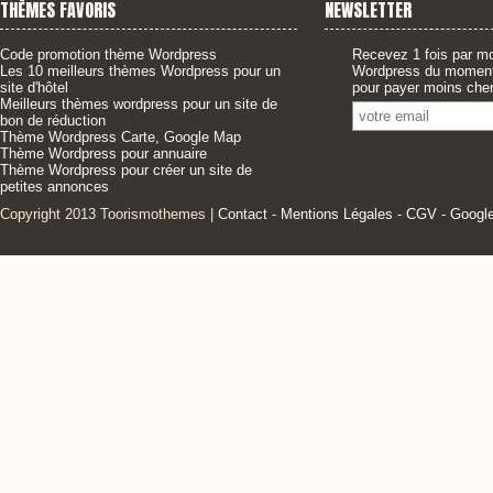
THÈMES FAVORIS
NEWSLETTER
Code promotion thème Wordpress
Recevez 1 fois par mo
Les 10 meilleurs thèmes Wordpress pour un
Wordpress du moment,
site d'hôtel
pour payer moins cher
Meilleurs thèmes wordpress pour un site de
bon de réduction
Thème Wordpress Carte, Google Map
Thème Wordpress pour annuaire
Thème Wordpress pour créer un site de
petites annonces
Copyright 2013 Toorismothemes |
Contact
-
Mentions Légales
-
CGV
-
Googl