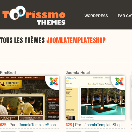
WORDPRESS
PAR CA
TOUS LES THÈMES
JOOMLATEMPLATESHOP
FireBroil
Joomla Hotel
62$
| Par :
JoomlaTemplateShop
62$
| Par :
JoomlaTemplateShop