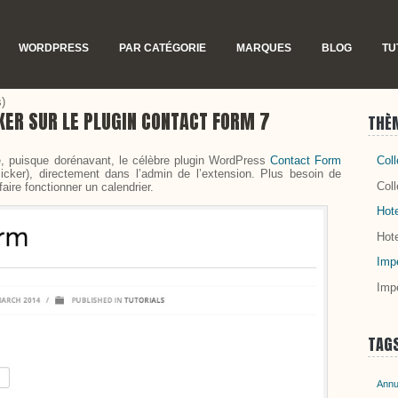
WORDPRESS
PAR CATÉGORIE
MARQUES
BLOG
TU
)
KER SUR LE PLUGIN CONTACT FORM 7
THÈ
ue, puisque dorénavant, le célèbre plugin WordPress
Contact Form
Coll
Picker), directement dans l’admin de l’extension. Plus besoin de
Coll
aire fonctionner un calendrier.
Hot
Hot
Impe
Impe
TAG
Annu