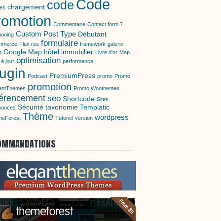
Code
code
chargement
tes
romotion
Commentaire
Contact form 7
Custom Post Type
Débutant
oning
formulaire
mmerce
Flux rss
framework
galerie
Google Map
hôtel
immobilier
o
Livre d'or
Map
optimisation
 à jour
performance
lugin
PremiumPress
Podcast
promo
Promo
promotion
antThemes
Promo Woothemes
férencement
seo
Shortcode
Sites
Sécurité
taxonomie
Templatic
nonces
Thème
wordpress
eForest
Tutoriel
version
OMMANDATIONS