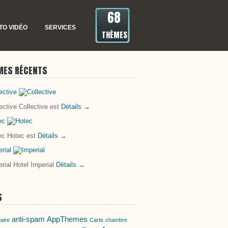
68
TO VIDÉO
SERVICES
THÈMES
MES RÉCENTS
ective
ective Collective est
Détails →
ec
ec Hotec est
Détails →
rial
rial Hotel Imperial
Détails →
S
anti-spam
AppThemes
aire
Carte
chambre