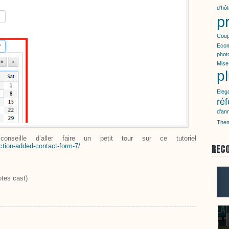
d'hô
p
Coup
Eco
phot
Mise
p
Eleg
ré
d'an
Them
seille d’aller faire un petit tour sur ce tutoriel
ction-added-contact-form-7/
REC
tes cast)