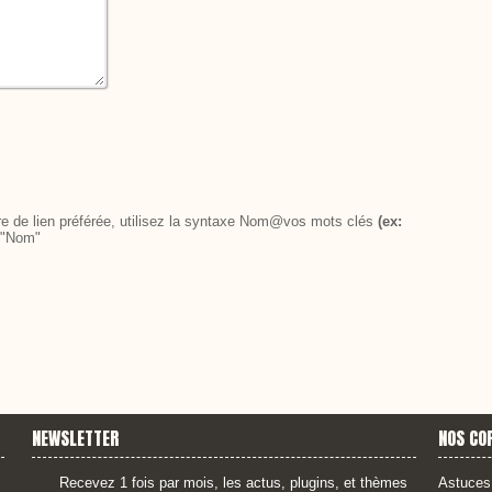
cre de lien préférée, utilisez la syntaxe Nom@vos mots clés
(ex:
 "Nom"
NEWSLETTER
NOS CO
Recevez 1 fois par mois, les actus, plugins, et thèmes
Astuces