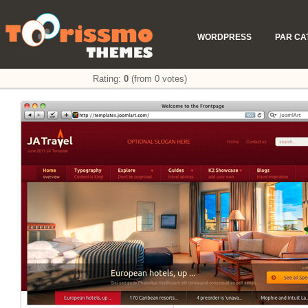
WORDPRESS
PAR CA
Rating:
0
(from 0 votes)