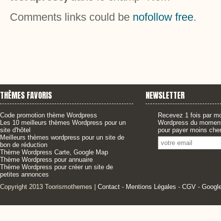
Comments links could be
nofollow free
.
THÈMES FAVORIS
NEWSLETTER
Code promotion thème Wordpress
Recevez 1 fois par mo
Les 10 meilleurs thèmes Wordpress pour un
Wordpress du moment,
site d'hôtel
pour payer moins cher
Meilleurs thèmes wordpress pour un site de
bon de réduction
Thème Wordpress Carte, Google Map
Thème Wordpress pour annuaire
Thème Wordpress pour créer un site de
petites annonces
Copyright 2013 Toorismothemes |
Contact
-
Mentions Légales
-
CGV
-
Googl